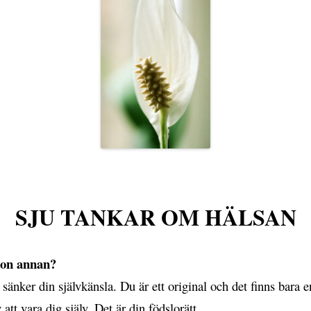
SJU TANKAR OM HÄLSAN
gon annan?
nker din självkänsla. Du är ett original och det finns bara 
 att vara dig själv. Det är din födslorätt.