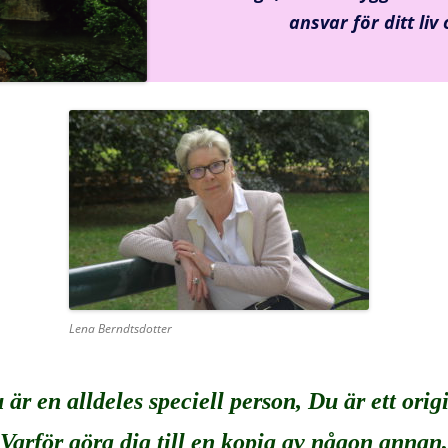
ansvar för ditt liv
Lena Berndtsdotter
är en alldeles speciell person, Du är ett orig
Varför göra dig till en kopia av någon annan,