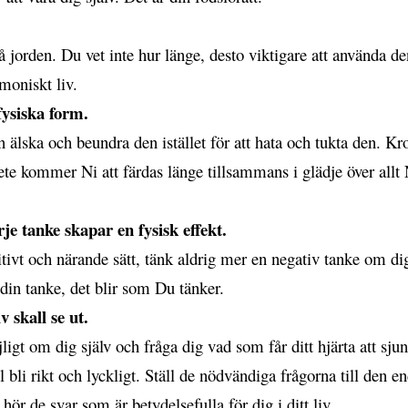
på jorden. Du vet inte hur länge, desto viktigare att använda de
rmoniskt liv.
ysiska form.
älska och beundra den istället för att hata och tukta den. Kro
te kommer Ni att färdas länge tillsammans i glädje över allt
e tanke skapar en fysisk effekt.
tivt och närande sätt, tänk aldrig mer en negativ tanke om dig
din tanke, det blir som Du tänker.
v skall se ut.
igt om dig själv och fråga dig vad som får ditt hjärta att sju
ll bli rikt och lyckligt. Ställ de nödvändiga frågorna till den 
ör de svar som är betydelsefulla för dig i ditt liv.