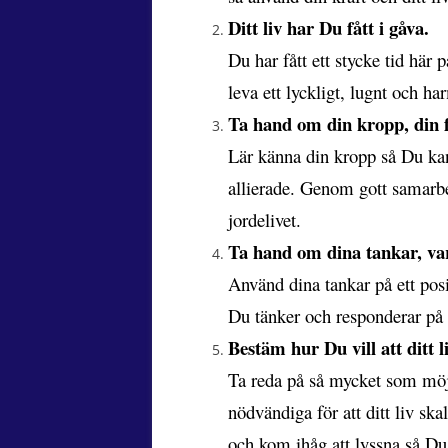
Ditt liv har Du fått i gåva.
Du har fått ett stycke tid här 
leva ett lyckligt, lugnt och ha
Ta hand om din kropp, din f
Lär känna din kropp så Du kan 
allierade. Genom gott samarbe
jordelivet.
Ta hand om dina tankar, varj
Använd dina tankar på ett posi
Du tänker och responderar på 
Bestäm hur Du vill att ditt li
Ta reda på så mycket som möjl
nödvändiga för att ditt liv ska
och kom ihåg att lyssna så Du h