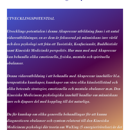
UTVECKLINGSPOTENTIAL
Utvecklings potentialen i denna Akupressur utbildning finns i ett antal
vidareutbildningar, en av dem är fokuserad på människans inre värld
och dess psykologi sett från ett Taoistiskt, Konfucianskt, Buddhistiskt
samt Kinesiskt Medicinskt perspektiv. Hur man med med Akupressur
kan behandla olika emotionella, fysiska, mentala och spirituella
obalanser.
Denna vidareutbildning i att behandla med Akupressur innehåller bl.a.
terapeutiska kunskaper, kunskaper om våra olika känslotillstånd och
olika beteende strategier, emotionella och mentala obalanser m.m. Den
Kinesiska Medicinens psykologiska innehåll handlar om människans
inre och djupare del med koppling till det naturliga.
Du får kunskap om olika generella behandlingar för att kunna
diagnosticera obalanser och symtom relaterat till den Kinesiska
Medicinens psykologi där teorin om WuXing (5 energier/rörelser) är det