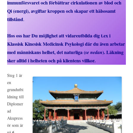
immunförsvaret och förbättrar cirkulationen av blod och
Qi (energi), avgiftar kroppen och skapar ett hälsosamt
tillstånd
.
Hos oss har Du möjlighet att vidareutbilda dig t.ex i
Klassisk Kinesisk Medicinsk Psykologi där du även arbetar
med människans helhet, det naturliga (
).
Läkning
se nedan
sker alltid i helheten och på klientens villkor.
Steg 1 är
en
grundutbi
ldning till
Diplomer
ad
Akupress
ör som är
på
6