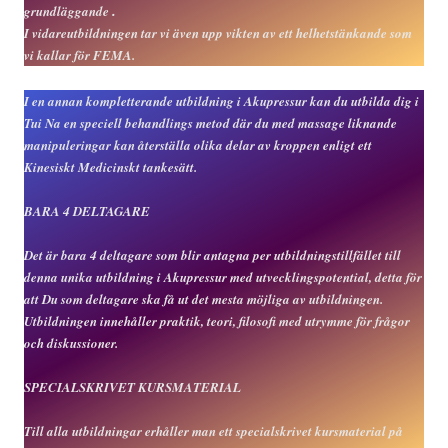
grundläggande
.
I vidareutbildningen tar vi även upp vikten av ett helhetstänkande som
vi kallar för FEMA.
I en annan kompletterande utbildning i Akupressur kan du utbilda dig i
Tui Na en speciell behandlings metod där du med massage liknande
manipuleringar kan återställa olika delar av kroppen enligt ett
Kinesiskt Medicinskt tankesätt.
BARA 4 DELTAGARE
Det är bara 4 deltagare som blir antagna per utbildningstillfället till
denna unika utbildning i Akupressur med utvecklingspotential, detta för
att Du som deltagare ska få ut det mesta möjliga av utbildningen.
Utbildningen innehåller praktik, teori, filosofi med utrymme för frågor
och diskussioner.
SPECIALSKRIVET KURSMATERIAL
T
ill alla utbildningar erhåller man ett specialskrivet kursmaterial på