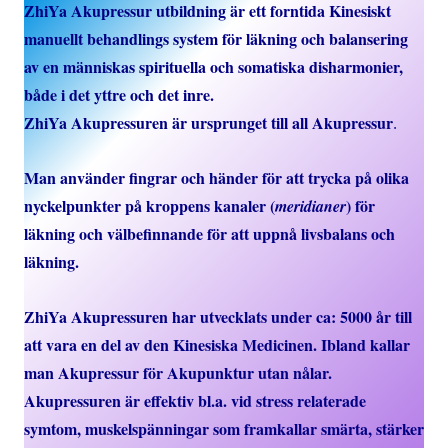
ZhiYa Akupressur utbildning är ett forntida Kinesiskt
manuellt behandlings system för läkning och balansering
av en människas spirituella och somatiska disharmonier,
både i det yttre och det inre.
ZhiYa Akupressuren är ursprunget till all Akupressur
.
Man använder fingrar och händer för att trycka på olika
nyckelpunkter på kroppens kanaler (
) för
meridianer
läkning och välbefinnande för att uppnå livsbalans och
läkning.
ZhiYa Akupressuren har utvecklats under ca: 5000 år till
att vara en del av den Kinesiska Medicinen. Ibland kallar
man Akupressur för Akupunktur utan nålar.
Akupressuren är effektiv bl.a. vid stress relaterade
symtom, muskelspänningar som framkallar smärta, stärker