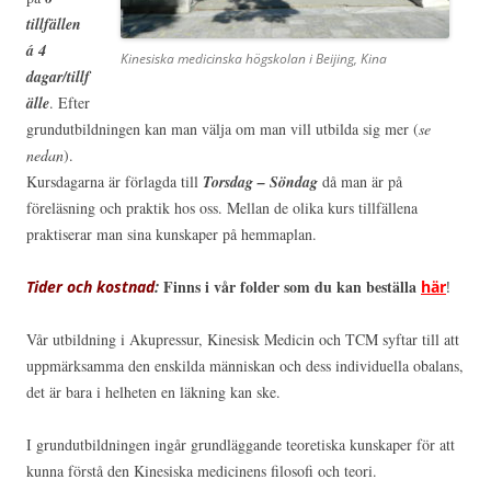
t
il
lfällen
á 4
Kinesiska medicinska högskolan i Beijing, Kina
dagar/tillf
älle
. Efter
grundutbildningen kan man välja om man vill utbilda sig mer (
se
nedan
).
Kursdagarna är förlagda till
Torsdag – Söndag
då man är på
föreläsning och praktik hos oss. Mellan de olika kurs tillfällena
praktiserar man sina kunskaper på hemmaplan.
Finns i vår folder som du kan beställa
Tider och kostnad
:
här
!
Vår utbildning i Akupressur, Kinesisk Medicin och TCM syftar till att
uppmärksamma den enskilda människan och dess individuella obalans,
det är bara i helheten en läkning kan ske.
I grundutbildningen ingår grundläggande teoretiska kunskaper för att
kunna förstå den Kinesiska medicinens filosofi och teori.