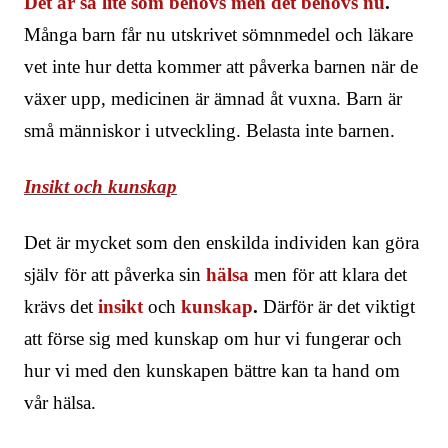
Det är så lite som b
ehöv
s men det behövs nu
.
Många barn får nu utskrivet sömnmedel och läkare
vet inte hur detta kommer att påverka barnen när de
växer upp, medicinen är ämnad åt vuxna. Barn är
små människor i utveckling. Belasta inte barnen.
Insikt och kunskap
Det är mycket som den enskilda individen kan göra
själv för att påverka sin
hälsa
men för att klara det
krävs det
insikt
och
kunskap
.
Därför är det viktigt
att förse sig med kunskap om hur vi fungerar och
hur vi med den kunskapen bättre kan ta hand om
vår hälsa.